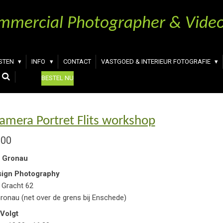
mmercial Photographer & Video
NSTEN
INFO
CONTACT
VASTGOED & INTERIEUR FOTOGRAFIE
BESTEL NU
camera Portret Flits workshop
,00
e Gronau
ign Photography
 Gracht 62
ronau (net over de grens bij Enschede)
Volgt