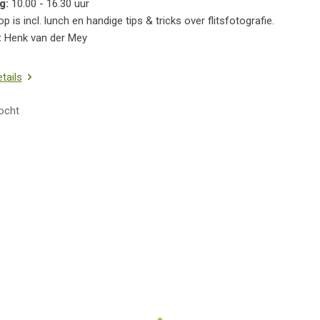
g:
10.00 - 16.30 uur
 is incl. lunch en handige tips & tricks over flitsfotografie.
:
Henk van der Mey
etails
ocht