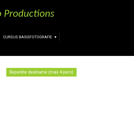
 Productions
CURSUS BASISFOTOGRAFIE
Beperkte deelname (max 4 pers)