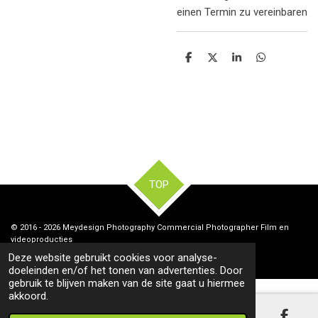
einen Termin zu vereinbaren
D
D
S
D
e
e
h
e
l
e
a
l
e
l
r
e
n
e
n
TOP
© 2016 - 2026 Meydesign Photography Commercial Photographer Film en
videoproducties
Deze website gebruikt cookies voor analyse-
doeleinden en/of het tonen van advertenties. Door
gebruik te blijven maken van de site gaat u hiermee
akkoord.