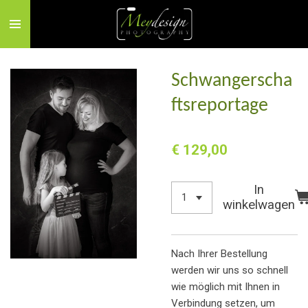
Ga
direct
naar
de
Schwangerscha
hoofdinhoud
ftsreportage
€ 129,00
In
winkelwagen
Nach Ihrer Bestellung
werden wir uns so schnell
wie möglich mit Ihnen in
Verbindung setzen, um