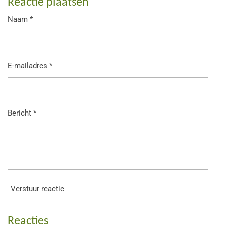
Reactie plaatsen
n
e
n
Naam *
E-mailadres *
Bericht *
Verstuur reactie
Reacties