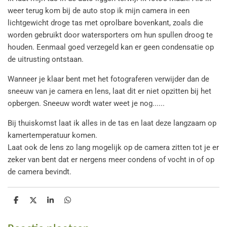
weer terug kom bij de auto stop ik mijn camera in een
lichtgewicht droge tas met oprolbare bovenkant, zoals die
worden gebruikt door watersporters om hun spullen droog te
houden.
Eenmaal goed verzegeld kan er geen condensatie op
de uitrusting ontstaan.
Wanneer je klaar bent met het fotograferen verwijder dan de
sneeuw van je camera en lens, laat dit er niet opzitten bij het
opbergen. Sneeuw wordt water weet je nog......
Bij thuiskomst laat ik alles in de tas en laat deze langzaam op
kamertemperatuur komen.
Laat ook de lens zo lang mogelijk op de camera zitten tot je er
zeker van bent dat er nergens meer condens of vocht in of op
de camera bevindt.
D
D
S
D
e
e
h
e
l
e
a
l
e
l
r
e