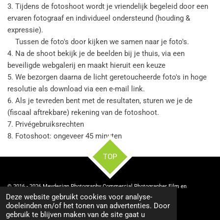
3. Tijdens de fotoshoot wordt je vriendelijk begeleid door een
ervaren fotograaf en individueel ondersteund (houding &
expressie).
Tussen de foto's door kijken we samen naar je foto's.
4. Na de shoot bekijk je de beelden bij je thuis, via een
beveiligde webgalerij en maakt hieruit een keuze
5. We bezorgen daarna de licht geretoucheerde foto's in hoge
resolutie als download via een e-mail link.
6. Als je tevreden bent met de resultaten, sturen we je de
(fiscaal aftrekbare) rekening van de fotoshoot.
7. Privégebruiksrechten
8.
Fotoshoot: ongeveer 45 minuten
TOP
© 2016 - 2026 Meydesign Photography Commercial Photographer Film en
videoproducties
Deze website gebruikt cookies voor analyse-
doeleinden en/of het tonen van advertenties. Door
gebruik te blijven maken van de site gaat u